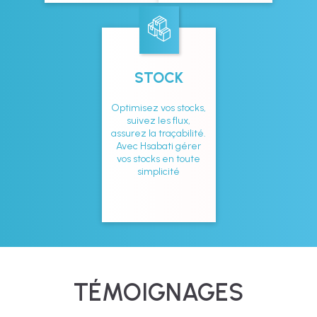
STOCK
Optimisez vos stocks,
suivez les flux,
assurez la traçabilité.
Avec Hsabati gérer
vos stocks en toute
simplicité
TÉMOIGNAGES