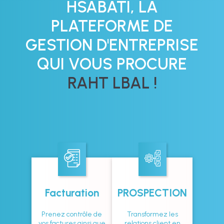
HSABATI, LA
PLATEFORME DE
GESTION D'ENTREPRISE
QUI VOUS PROCURE
RAHT LBAL !
Facturation
PROSPECTION
Prenez contrôle de
Transformez les
vos factures ainsi que
relations client en